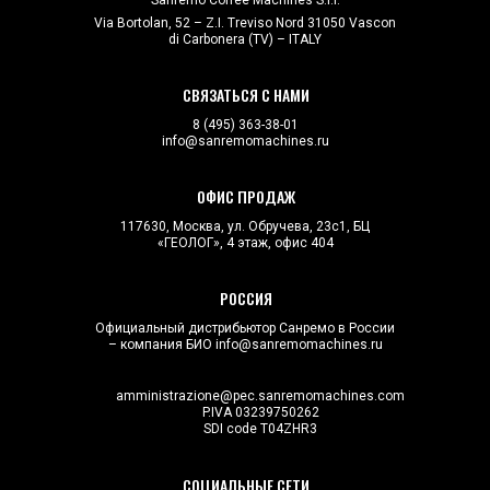
Sanremo Coffee Machines S.r.l.
Via Bortolan, 52 – Z.I. Treviso Nord 31050 Vascon
di Carbonera (TV) – ITALY
СВЯЗАТЬСЯ С НАМИ
8 (495) 363-38-01
info@sanremomachines.ru
ОФИС ПРОДАЖ
117630, Москва, ул. Обручева, 23с1, БЦ
«ГЕОЛОГ», 4 этаж, офис 404
РОССИЯ
Официальный дистрибьютор Санремо в России
– компания БИО
info@sanremomachines.ru
amministrazione@pec.sanremomachines.com
P.IVA 03239750262
SDI code T04ZHR3
СОЦИАЛЬНЫЕ СЕТИ